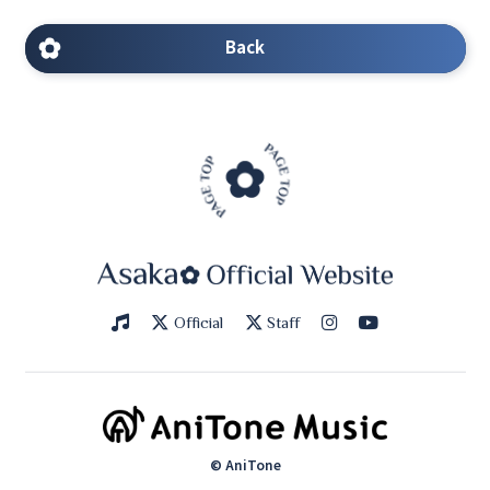
Back
Official
Staff
© AniTone