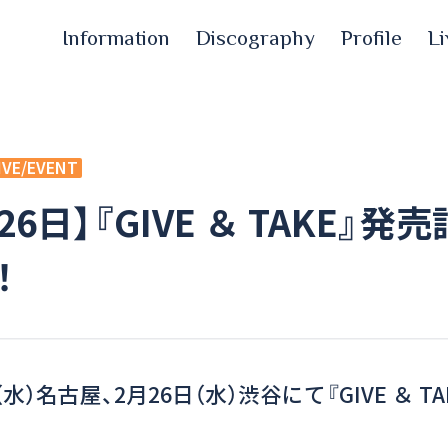
Information
Discography
Profile
Li
IVE/EVENT
、26日】『GIVE ＆ TAKE』
！
（水）名古屋、2月26日（水）渋谷にて『GIVE ＆