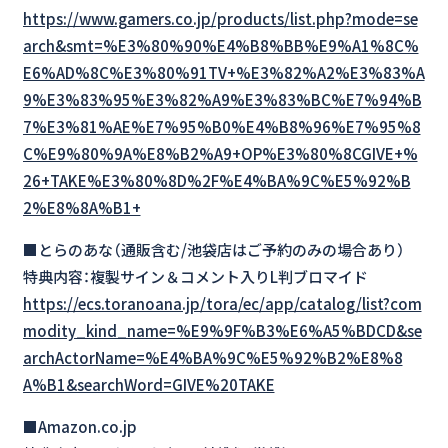
https://www.gamers.co.jp/products/list.php?mode=se
arch&smt=%E3%80%90%E4%B8%BB%E9%A1%8C%
E6%AD%8C%E3%80%91TV+%E3%82%A2%E3%83%A
9%E3%83%95%E3%82%A9%E3%83%BC%E7%94%B
7%E3%81%AE%E7%95%B0%E4%B8%96%E7%95%8
C%E9%80%9A%E8%B2%A9+OP%E3%80%8CGIVE+%
26+TAKE%E3%80%8D%2F%E4%BA%9C%E5%92%B
2%E8%8A%B1+
■とらのあな（通販含む/池袋店はご予約のみの場合あり）
特典内容：複製サイン＆コメント入りL判ブロマイド
https://ecs.toranoana.jp/tora/ec/app/catalog/list?com
modity_kind_name=%E9%9F%B3%E6%A5%BDCD&se
archActorName=%E4%BA%9C%E5%92%B2%E8%8
A%B1&searchWord=GIVE%20TAKE
■Amazon.co.jp