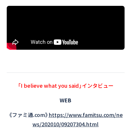
「I believe what you said」インタビュー
WEB
《ファミ通.com》
https://www.famitsu.com/ne
ws/202010/09207304.html