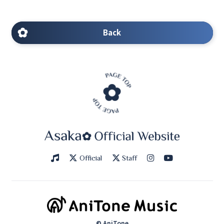
Back
Official
Staff
© AniTone