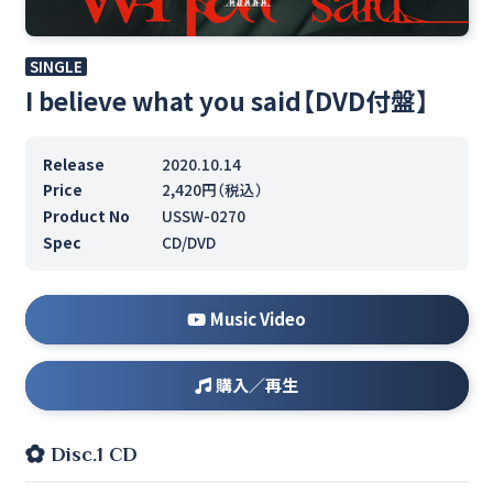
SINGLE
I believe what you said【DVD付盤】
Release
2020.10.14
Price
2,420円（税込）
Product No
USSW-0270
Spec
CD/DVD
Music Video
購入／再生
Disc.1 CD